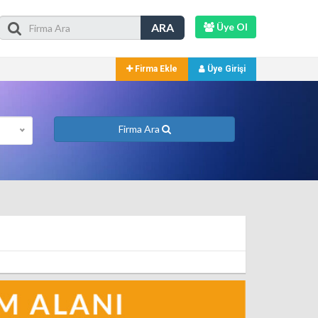
ARA
Üye Ol
Firma Ekle
Üye Girişi
Firma Ara