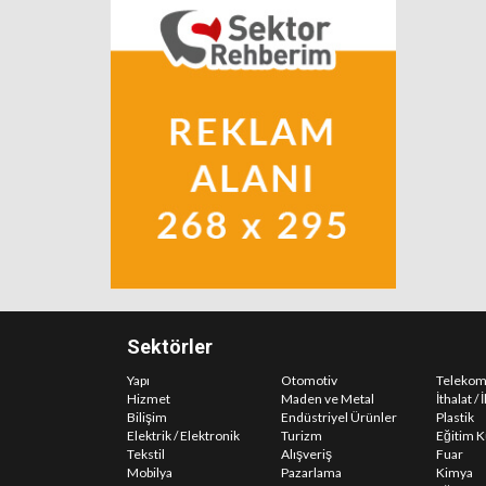
Sektörler
Yapı
Otomotiv
Telekom
Hizmet
Maden ve Metal
İthalat / 
Bilişim
Endüstriyel Ürünler
Plastik
Elektrik / Elektronik
Turizm
Eğitim K
Tekstil
Alışveriş
Fuar
Mobilya
Pazarlama
Kimya