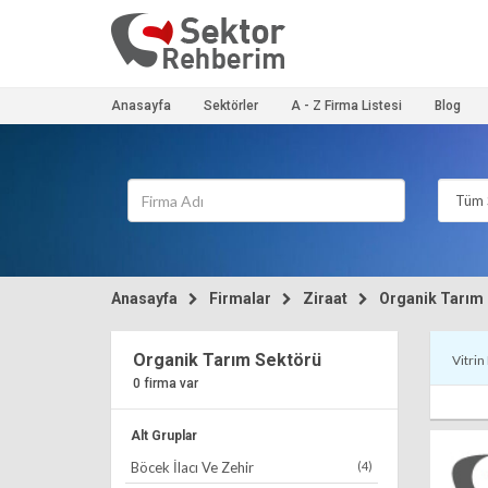
Anasayfa
Sektörler
A - Z Firma Listesi
Blog
Tüm 
Anasayfa
Firmalar
Ziraat
Organik Tarım
Organik Tarım Sektörü
Vitrin
0 firma var
Alt Gruplar
Böcek İlacı Ve Zehir
(4)