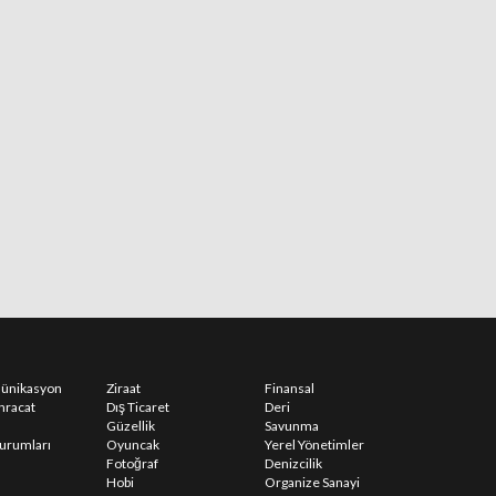
ünikasyon
Ziraat
Finansal
İhracat
Dış Ticaret
Deri
Güzellik
Savunma
urumları
Oyuncak
Yerel Yönetimler
Fotoğraf
Denizcilik
Hobi
Organize Sanayi