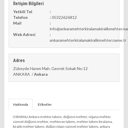
İletişim Bilgileri
Yetkili Tel
:
Telefon
:
05322626812
Mail
:
info@ankaramehterkiralamakiralikmehter.na
Web Adresi
:
ankaramehterkiralamakiralikmehter.name.tr
Adres
Zübeyde Hanım Mah. Gevrek Sokak No:12
ANKARA /
Ankara
Hakkında
Etiketler
OSMANLI Ankara mehter takımı, düğüne mehter, nişana mehter,
sünnet düğünü mehter, mehteran takımı, mehter takımı kiralama,
kiralık mehter takımı, düğün nişan sünnet mehter takımı, ankara