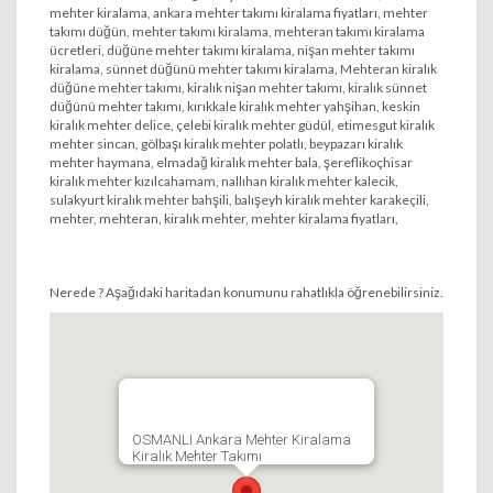
mehter kiralama, ankara mehter takımı kiralama fiyatları, mehter
takımı düğün, mehter takımı kiralama, mehteran takımı kiralama
ücretleri, düğüne mehter takımı kiralama, nişan mehter takımı
kiralama, sünnet düğünü mehter takımı kiralama, Mehteran kiralık
düğüne mehter takımı, kiralık nişan mehter takımı, kiralık sünnet
düğünü mehter takımı, kırıkkale kiralık mehter yahşihan, keskin
kiralık mehter delice, çelebi kiralık mehter güdül, etimesgut kiralık
mehter sincan, gölbaşı kiralık mehter polatlı, beypazarı kiralık
mehter haymana, elmadağ kiralık mehter bala, şereflikoçhisar
kiralık mehter kızılcahamam, nallıhan kiralık mehter kalecik,
sulakyurt kiralık mehter bahşili, balışeyh kiralık mehter karakeçili,
mehter, mehteran, kiralık mehter, mehter kiralama fiyatları,
Nerede ? Aşağıdaki haritadan konumunu rahatlıkla öğrenebilirsiniz.
OSMANLI Ankara Mehter Kiralama
Kiralık Mehter Takımı