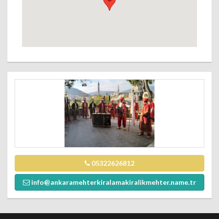
05322626812
info@ankaramehterkiralamakiralikmehter.name.tr