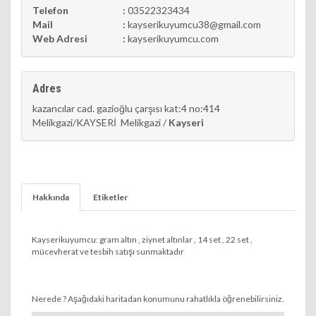
Telefon
:
03522323434
Mail
:
kayserikuyumcu38@gmail.com
Web Adresi
:
kayserikuyumcu.com
Adres
kazancılar cad. gazioğlu çarşısı kat:4 no:414
Melikgazi/KAYSERİ Melikgazi /
Kayseri
Hakkında
Etiketler
Kayserikuyumcu: gram altın , ziynet altınlar , 14 set , 22 set ,
mücevherat ve tesbih satışı sunmaktadır
Nerede ? Aşağıdaki haritadan konumunu rahatlıkla öğrenebilirsiniz.