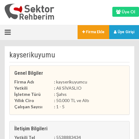
Üye Ol
Firma Ekle
Üye Girişi
kayserikuyumu
Genel Bilgiler
Firma Adı
:
kayserikuyumcu
Yetkili
:
Ali SİVASLIO
İşletme Türü
:
Şahıs
Yıllık Ciro
:
50.000 TL ve Altı
Çalışan Sayısı
:
1 - 5
İletişim Bilgileri
Yetkili Tel
:
5538883434