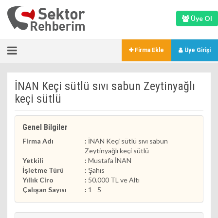
Üye Ol
Firma Ekle
Üye Girişi
İNAN Keçi sütlü sıvı sabun Zeytinyağlı
keçi sütlü
Genel Bilgiler
Firma Adı
:
İNAN Keçi sütlü sıvı sabun
Zeytinyağlı keçi sütlü
Yetkili
:
Mustafa İNAN
İşletme Türü
:
Şahıs
Yıllık Ciro
:
50.000 TL ve Altı
Çalışan Sayısı
:
1 - 5